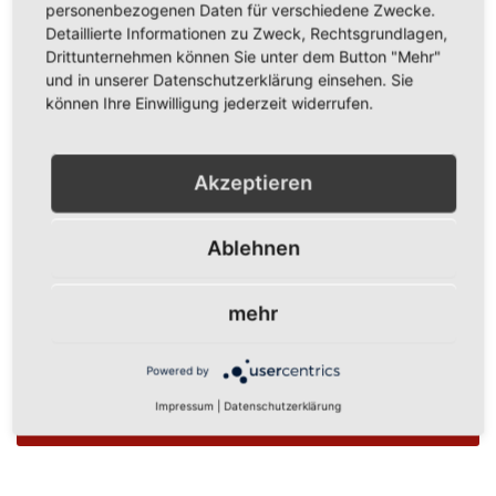
personenbezogenen Daten für verschiedene Zwecke.
Detaillierte Informationen zu Zweck, Rechtsgrundlagen,
Show Password
Drittunternehmen können Sie unter dem Button "Mehr"
und in unserer Datenschutzerklärung einsehen. Sie
Anmelden
können Ihre Einwilligung jederzeit widerrufen.
Passwort vergessen?
Akzeptieren
Ablehnen
Neue Kunden
mehr
Ein Konto zu erstellen hat viele Vorteile: schneller zur Kasse
gehen, mehr als eine Adresse speichern, Bestellungen
verfolgen und mehr.
Powered by
Impressum
|
Datenschutzerklärung
Ein Konto erstellen