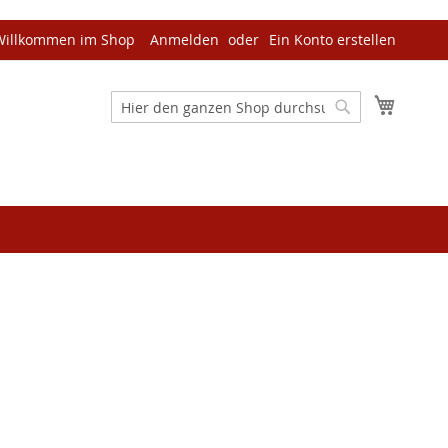
Willkommen im Shop
Anmelden
Ein Konto erstellen
Mein W
Suche
Suche