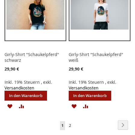
Girly-Shirt "Schaukelpferd"
Girly-Shirt "Schaukelpferd"
schwarz
weiß
29,90 €
29,90 €
Inkl. 19% Steuern
,
exkl.
Inkl. 19% Steuern
,
exkl.
Versandkosten
Versandkosten
In den Warenkorb
In den Warenkorb
ZUR
ZUR
ZUR
ZUR
WUNSCHLISTE
VERGLEICHSLISTE
WUNSCHLISTE
VERGLEICHSLISTE
Seite
Seite
Weite
Sie
Seite
1
2
HINZUFÜGEN
HINZUFÜGEN
HINZUFÜGEN
HINZUFÜGEN
lesen