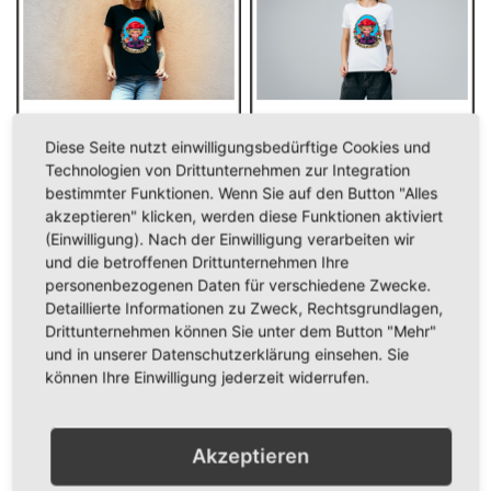
Diese Seite nutzt einwilligungsbedürftige Cookies und
Technologien von Drittunternehmen zur Integration
Girly-Shirt "Lollipopp"
Girly-Shirt "Lollipopp" weiß
bestimmter Funktionen. Wenn Sie auf den Button "Alles
schwarz
akzeptieren" klicken, werden diese Funktionen aktiviert
29,90 €
(Einwilligung). Nach der Einwilligung verarbeiten wir
29,90 €
und die betroffenen Drittunternehmen Ihre
Inkl. 19% Steuern
,
exkl.
personenbezogenen Daten für verschiedene Zwecke.
Inkl. 19% Steuern
,
exkl.
Versandkosten
Detaillierte Informationen zu Zweck, Rechtsgrundlagen,
Versandkosten
In den Warenkorb
Drittunternehmen können Sie unter dem Button "Mehr"
In den Warenkorb
und in unserer Datenschutzerklärung einsehen. Sie
ZUR
ZUR
ZUR
ZUR
können Ihre Einwilligung jederzeit widerrufen.
WUNSCHLISTE
VERGLEICHSLISTE
WUNSCHLISTE
VERGLEICHSLISTE
HINZUFÜGEN
HINZUFÜGEN
HINZUFÜGEN
HINZUFÜGEN
Akzeptieren