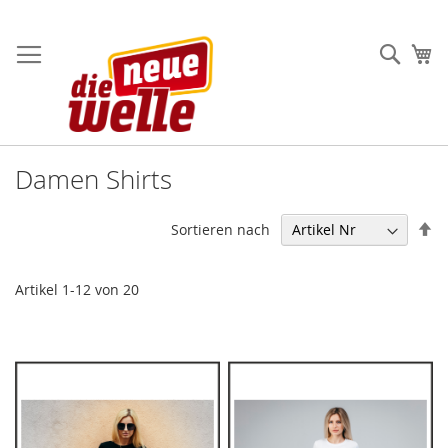
Direkt
zum
Such
Me
Inhalt
Damen Shirts
In
Sortieren nach
ab
Re
Artikel
1
-
12
von
20