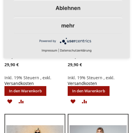
Ablehnen
mehr
Powered by
Impressum
|
Datenschutzerklärung
Girly-Shirt "Nonne" schwarz
Girly-Shirt "Nonne" weiß
29,90 €
29,90 €
Inkl. 19% Steuern
,
exkl.
Inkl. 19% Steuern
,
exkl.
Versandkosten
Versandkosten
In den Warenkorb
In den Warenkorb
ZUR
ZUR
ZUR
ZUR
WUNSCHLISTE
VERGLEICHSLISTE
WUNSCHLISTE
VERGLEICHSLISTE
HINZUFÜGEN
HINZUFÜGEN
HINZUFÜGEN
HINZUFÜGEN