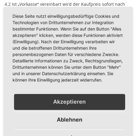
4.2 Ist „Vorkasse“ vereinbart wird der Kaufpreis sofort nach
Vertragsabschluss fällig.
Diese Seite nutzt einwilligungsbedürftige Cookies und
4.3 Ist die Zahlung via „PayPal“ vereinbart, wird der Kaufpreis
Technologien von Drittunternehmen zur Integration
sofort nach Vertragsabschluss fällig. Die Zahlungsabwicklung
bestimmter Funktionen. Wenn Sie auf den Button "Alles
erfolgt über den Zahlungsdienstleister PayPal (Europe) S.à r.l.
akzeptieren" klicken, werden diese Funktionen aktiviert
et Cie, S.C.A., 22-24 Boulevard Royal, L-2449 Luxembourg.
(Einwilligung). Nach der Einwilligung verarbeiten wir
4.4 Ist „Sofortüberweisung“ vereinbart, wird der Kaufpreis
und die betroffenen Drittunternehmen Ihre
sofort nach Vertragsschluss fällig. Die Zahlungsabwicklung
personenbezogenen Daten für verschiedene Zwecke.
erfolgt über die Sofort GmbH, Theresienhöhe 12, 80339
Detaillierte Informationen zu Zweck, Rechtsgrundlagen,
München.
Drittunternehmen können Sie unter dem Button "Mehr"
und in unserer Datenschutzerklärung einsehen. Sie
5. Eigentumsvorbehalt
können Ihre Einwilligung jederzeit widerrufen.
Die gekaufte Ware bleibt bis zur vollständigen Bezahlung des
Kaufpreises Eigentum des Anbieters.
Akzeptieren
6. Lieferung und
Ablehnen
Selbstbelieferungsvorbehalt
6.1 Vorbehaltlich abweichender Vereinbarungen erfolgt die