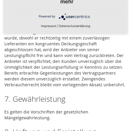
mehr
Lieferung innerhalb der im Online-Shop angegebenen
Lieferzeit an die vom Kunden angegebene Lieferadresse. Die
Powered by
geltenden Lieferzeiten sind dem Online-Shop zu entnehmen.
6.2 Wenn der Anbieter die bestellte Ware nicht liefern kann,
Impressum
|
Datenschutzerklärung
weil er ohne eigenes Verschulden selbst nicht beliefert
wurde, obwohl er rechtzeitig mit einem zuverlässigen
Lieferanten ein kongruentes Deckungsgeschäft
abgeschlossen hat, wird der Anbieter von seiner
Leistungspflicht frei und kann vom Vertrag zurücktreten. Der
Anbieter ist verpflichtet, den Kunden unverzüglich über die
Unmöglichkeit der Leistungserfüllung in Kenntnis zu setzen.
Bereits erbrachte Gegenleistungen des Vertragspartners
werden diesem unverzüglich erstattet. Zwingendes
Verbraucherrecht bleibt vom vorliegenden Absatz unberührt.
7. Gewährleistung
Es gelten die Vorschriften der gesetzlichen
Mängelgewährleistung.