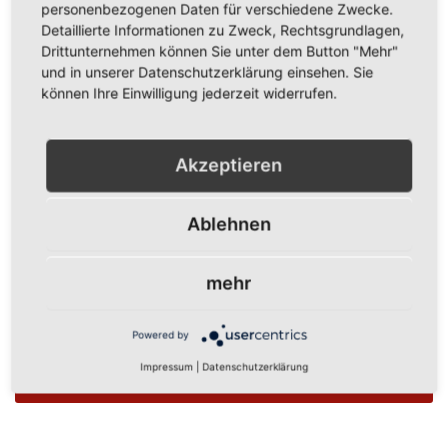
personenbezogenen Daten für verschiedene Zwecke.
Detaillierte Informationen zu Zweck, Rechtsgrundlagen,
Show Password
Drittunternehmen können Sie unter dem Button "Mehr"
und in unserer Datenschutzerklärung einsehen. Sie
Anmelden
können Ihre Einwilligung jederzeit widerrufen.
Passwort vergessen?
Akzeptieren
Ablehnen
Neue Kunden
mehr
Ein Konto zu erstellen hat viele Vorteile: schneller zur Kasse
gehen, mehr als eine Adresse speichern, Bestellungen
verfolgen und mehr.
Powered by
Impressum
|
Datenschutzerklärung
Ein Konto erstellen