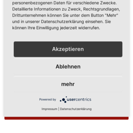
personenbezogenen Daten für verschiedene Zwecke.
Detaillierte Informationen zu Zweck, Rechtsgrundlagen,
Show Password
Drittunternehmen können Sie unter dem Button "Mehr"
und in unserer Datenschutzerklärung einsehen. Sie
Anmelden
können Ihre Einwilligung jederzeit widerrufen.
Passwort vergessen?
Akzeptieren
Ablehnen
Neue Kunden
mehr
Ein Konto zu erstellen hat viele Vorteile: schneller zur Kasse
gehen, mehr als eine Adresse speichern, Bestellungen
verfolgen und mehr.
Powered by
Impressum
|
Datenschutzerklärung
Ein Konto erstellen